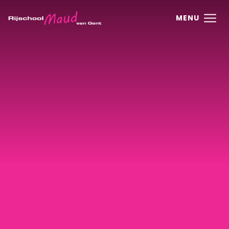
Ga direct naar
de inhoud
.
MENU