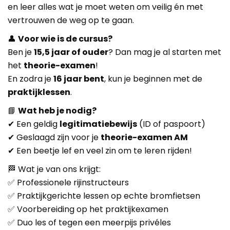
en leer alles wat je moet weten om veilig én met
vertrouwen de weg op te gaan.
👤
Voor wie is de cursus?
Ben je
15,5 jaar of ouder
? Dan mag je al starten met
het
theorie-examen
!
En zodra je
16 jaar bent
, kun je beginnen met de
praktijklessen
.
📘
Wat heb je nodig?
✔ Een geldig
legitimatiebewijs
(ID of paspoort)
✔ Geslaagd zijn voor je
theorie-examen AM
✔ Een beetje lef en veel zin om te leren rijden!
🏁 Wat je van ons krijgt:
✅ Professionele rijinstructeurs
✅ Praktijkgerichte lessen op echte bromfietsen
✅ Voorbereiding op het praktijkexamen
✅ Duo les of tegen een meerpijs privéles