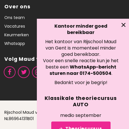
Over ons
Ons team
Kantoor minder goed
Vacatures
bereikbaar
Keurmerken
Het kantoor van Rijschool Maud
Whatsapp
van Gent is momenteel minder
goed bereikbaar.
Volg Maud van Gent
Voor een snelle reactie kun je het
beste een
WhatsApp-bericht
sturen naar 0174-500504
.
Bedankt voor je begrip!
Klassikale theoriecursus
AUTO
Rijschool Maud van Gent B.V. - KVK: 42085520 - BTW:
medio september
NL869641311B01
Theoriecursus