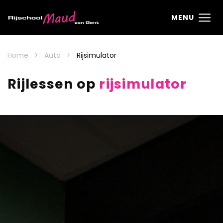
Ga direct naar
de inhoud
.
MENU
Home
Auto
Rijsimulator
Rijlessen op
rijsimulator