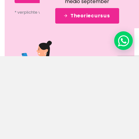
medio september
* verplichte velden
Theoriecursus