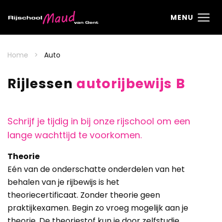
Ga direct naar
de inhoud
.
MENU
Home
Auto
Rijlessen
autorijbewijs B
Schrijf je tijdig in bij onze rijschool om een
lange wachttijd te voorkomen.
Theorie
Eén van de onderschatte onderdelen van het
behalen van je rijbewijs is het
theoriecertificaat.
Zonder theorie geen
praktijkexamen.
Begin zo vroeg mogelijk aan je
theorie. De theoriestof kun je door zelfstudie,