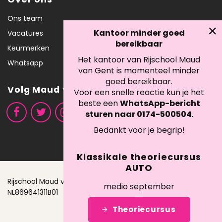
Ons team
Kantoor minder goed
Vacatures
bereikbaar
Keurmerken
Het kantoor van Rijschool Maud
Whatsapp
van Gent is momenteel minder
goed bereikbaar.
Volg Maud van Gent
Voor een snelle reactie kun je het
beste een
WhatsApp-bericht
sturen naar 0174-500504
.
Bedankt voor je begrip!
Klassikale theoriecursus
AUTO
Rijschool Maud van Gent B.V. - KVK: 42085520 - BTW:
medio september
NL869641311B01
Theoriecursus