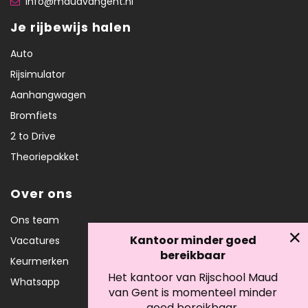
info@maudvangent.nl
Je rijbewijs halen
Auto
Rijsimulator
Aanhangwagen
Bromfiets
2 to Drive
Theoriepakket
Over ons
Ons team
Kantoor minder goed
Vacatures
bereikbaar
Keurmerken
Het kantoor van Rijschool Maud
Whatsapp
van Gent is momenteel minder
goed bereikbaar.