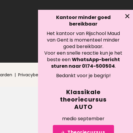
Kantoor minder goed
bereikbaar
Het kantoor van Rijschool Maud
van Gent is momenteel minder
goed bereikbaar.
Voor een snelle reactie kun je het
beste een
WhatsApp-bericht
sturen naar 0174-500504
.
arden
|
Privacybeleid
| © 2026 Maud van Gent
Bedankt voor je begrip!
Klassikale
theoriecursus
AUTO
medio september
Theoriecursus