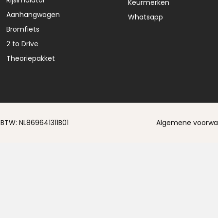
Rijsimulator
Keurmerken
Aanhangwagen
Whatsapp
Bromfiets
2 to Drive
Theoriepakket
 BTW: NL869641311B01
Algemene voorwa