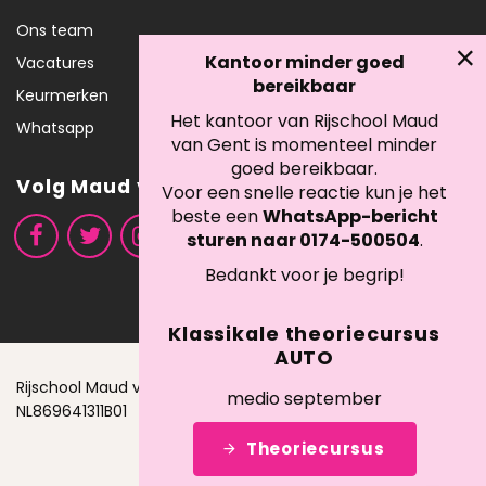
Ons team
Kantoor minder goed
Vacatures
bereikbaar
Keurmerken
Het kantoor van Rijschool Maud
Whatsapp
van Gent is momenteel minder
goed bereikbaar.
Volg Maud van Gent
Voor een snelle reactie kun je het
beste een
WhatsApp-bericht
sturen naar 0174-500504
.
Bedankt voor je begrip!
Klassikale theoriecursus
AUTO
Rijschool Maud van Gent B.V. - KVK: 42085520 - BTW:
medio september
NL869641311B01
Theoriecursus